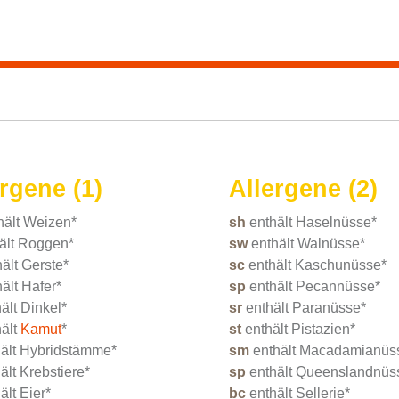
rgene (1)
Allergene (2)
hält Weizen*
sh
enthält Haselnüsse*
ält Roggen*
sw
enthält Walnüsse*
hält Gerste*
sc
enthält Kaschunüsse*
ält Hafer*
sp
enthält Pecannüsse*
ält Dinkel*
sr
enthält Paranüsse*
hält
Kamut
*
st
enthält Pistazien*
hält Hybridstämme*
sm
enthält Macadamianüs
ält Krebstiere*
sp
enthält Queenslandnüs
ält Eier*
bc
enthält Sellerie*