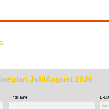
6
seplan Juli/August 2026
KindName
*
E-Mai