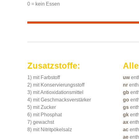
0 = kein Essen
Zusatzstoffe:
Alle
1) mit Farbstoff
uw
ent
2) mit Konservierungsstoff
nr
enth
3) mit Antioxidationsmittel
gb
ent
4) mit Geschmacksverstärker
go
enth
5) mit Zucker
gs
enth
6) mit Phosphat
gk
ent
7) gewachst
ax
ent
8) mit Nitritpökelsalz
ac
enth
ae
enth