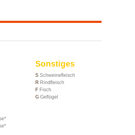
Sonstiges
S
Schweinefleisch
R
Rindfleisch
F
Fisch
G
Geflügel
se*
se*